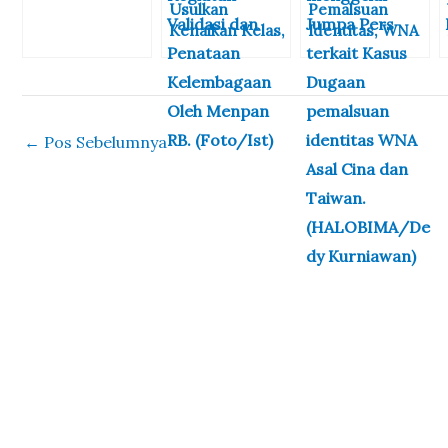
Usulkan
Pemalsuan
Tetapkan 1 WN
Kenaikan Kelas,
Identitas, WNA
Taiwan Sebagai
Kepala Kantor
Asal Cina dan
Tersangka
Imigrasi Bima
Taiwan
Hadiri Kegiatan
Diamankan
Validasi dan
Petugas
Penataan
Imigrasi Bima
←
Pos Sebelumnya
Kelembagaan
Oleh Menpan
RB