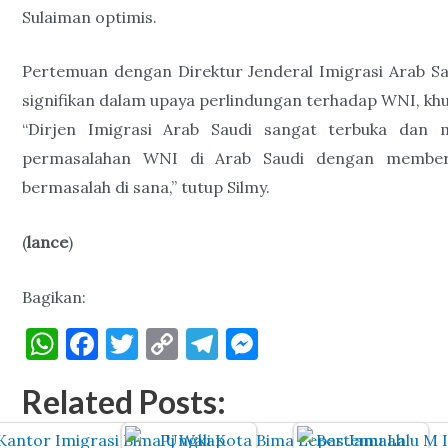
Sulaiman optimis.
Pertemuan dengan Direktur Jenderal Imigrasi Arab S
signifikan dalam upaya perlindungan terhadap WNI, khu
“Dirjen Imigrasi Arab Saudi sangat terbuka dan m
permasalahan WNI di Arab Saudi dengan member
bermasalah di sana,” tutup Silmy.
(
lance
)
Bagikan:
W
F
T
C
T
M
h
a
w
o
el
es
Related Posts:
at
c
it
p
e
se
s
e
te
y
gr
n