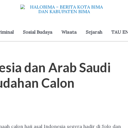
iminal
Sosial Budaya
Wisata
Sejarah
TAU EN
nesia dan Arab Saudi
udahan Calon
ah calon haji asal Indonesia segera hadir di Solo dan