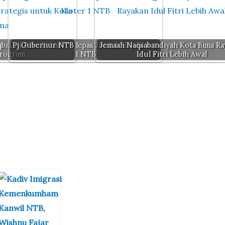
bal, Aji Man Bahas
Pj Gubernur NTB lepas Jamaah Haji Kloter
Jemaah Naqsabandiyah Kota Bima Ra
Program…
1 NTB
Idul Fitri Lebih Awal