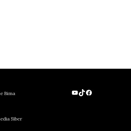
YouTube
TikTok
Facebook
ne Bima
dia Siber