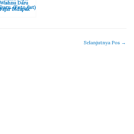
Wishnu Daru
Fajar Didapuk
Menjadi Kepala
Divisi Imigrasi
NTB
Selanjutnya Pos
→