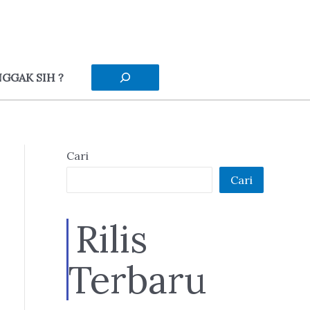
Cari
GGAK SIH ?
Cari
Cari
Rilis
Terbaru