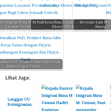
A
b
r
Li
a
g
p
o
n
m
er
p
o
k
or Imigrasi Bima Ungkap Kepastian
Pj Wali Kota Bima Lepas Jamaah Calon Haji
Bertemu Lalu M Iq
Layanan Permohonan…
k
Kloter 008 dan 012
Sinergi 
alkan PAD, Pemkot Bima Jalin Kerja
Sama dengan Dirjen…
LIhat Juga:
Langgar UU
Keimigrasian,
Imigrasi Bima