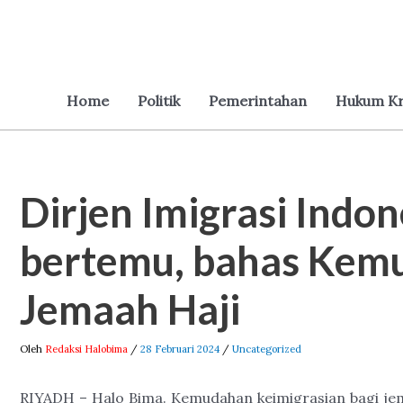
Lewati
ke
konten
Home
Politik
Pemerintahan
Hukum Kr
Dirjen Imigrasi Indo
Post
navigation
bertemu, bahas Kem
Jemaah Haji
Oleh
Redaksi Halobima
/
28 Februari 2024
/
Uncategorized
RIYADH – Halo Bima. Kemudahan keimigrasian bagi jema