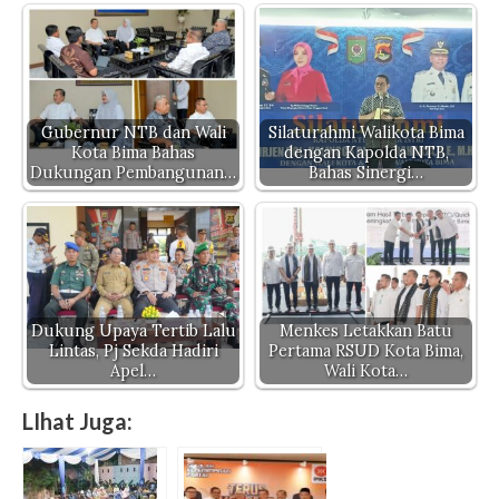
Gubernur NTB dan Wali
Silaturahmi Walikota Bima
Kota Bima Bahas
dengan Kapolda NTB,
Dukungan Pembangunan…
Bahas Sinergi…
Dukung Upaya Tertib Lalu
Menkes Letakkan Batu
Lintas, Pj Sekda Hadiri
Pertama RSUD Kota Bima,
Apel…
Wali Kota…
LIhat Juga: