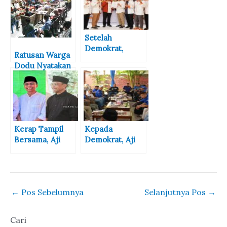
Setelah
Demokrat,
Ratusan Warga
Giliran PKS
Dodu Nyatakan
Usung Aji Man
Dukung Aji Man
Sebagai Calon
di Pilkada 2024
Wali Kota Bima
Kerap Tampil
Kepada
Bersama, Aji
Demokrat, Aji
Man dan Feri
Man Harap
Sofiyan
Mesin Politik
Diisukan
Segera
Berduet di
Dipanaskan
←
Pos Sebelumnya
Selanjutnya Pos
→
Pilkada 2024
Cari