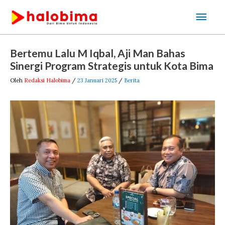
Lewati
Men
ke
Uta
konten
Post
Bertemu Lalu M Iqbal, Aji Man Bahas
navigation
Sinergi Program Strategis untuk Kota Bima
Oleh
Redaksi Halobima
/
23 Januari 2025
/
Berita