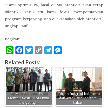
“Kami optimis ya, hasil di MK ManFeri akan tetap
dilantik. Untuk itu kami fokus mempersiapkan
program kerja yang siap dilaksanakan oleh ManFeri,”
ungkap Rauf.
Bagikan:
W
F
T
C
T
M
h
a
w
o
el
es
Related Posts:
at
c
it
p
e
se
s
e
te
y
gr
n
A
b
r
Li
a
g
p
o
n
m
er
p
o
k
Aji Man Bertemu Wakil
Dirjen Imigrasi Indonesia
Menteri Sosial, Kota Bima
dan Arab Saudi bertemu,
k
Langsung…
bahas…