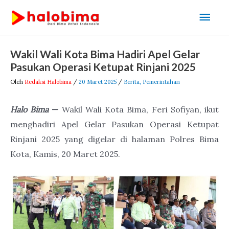
Lewati
Men
ke
Uta
konten
Post
Wakil Wali Kota Bima Hadiri Apel Gelar
navigation
Pasukan Operasi Ketupat Rinjani 2025
Oleh
Redaksi Halobima
/
20 Maret 2025
/
Berita
,
Pemerintahan
Halo Bima
—
Wakil Wali Kota Bima, Feri Sofiyan, ikut
menghadiri Apel Gelar Pasukan Operasi Ketupat
Rinjani 2025 yang digelar di halaman Polres Bima
Kota, Kamis, 20 Maret 2025.