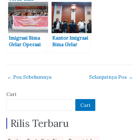
Bima Gelar
Lintas, Pj Sekda
Operasi Pasar
Hadiri Apel
Operasi Zebra
Rinjani 2024,
Imigrasi Bima
Kantor Imigrasi
Gelar Operasi
Bima Gelar
Gabungan
Operasi
Timpora
Jagratara
Tingkat
Kabupaten
←
Pos Sebelumnya
Selanjutnya Pos
→
Cari
Cari
Rilis Terbaru