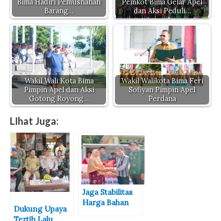
Bima Hadiri Pemusnahan
Pemkot Bima Gelar Apel
Barang…
dan Aksi Peduli…
Wakil Wali Kota Bima
Wakil Walikota Bima Feri
Pimpin Apel dan Aksi
Sofiyan Pimpin Apel
Gotong Royong…
Perdana
LIhat Juga:
Jaga Stabilitas
Harga Bahan
Dukung Upaya
Pokok, Pemkot
Tertib Lalu