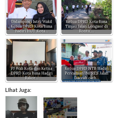
Didampingi Istri, Wakil
Ketua DPRD Kota Bima
Ketua DPRD Kota Bima
Tinjau Jalan Longsor di
hadiri HUT Kota…
Rontu,…
PJ Wali Kota dan Ketua
Ketua DPRD NTB Hadiri
DPRD Kota Bima Hadiri
Peresmian INPRES Jalan
Rakor…
Daerah oleh…
LIhat Juga: