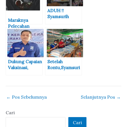
ADUH !!
Syamsurih
Maraknya
Dipecat Dari
Pelecahan
PAN Kota Bima
Seksual pada
Gegara Hadiri
Anak di Bawah
Lomba Gerak
Umur: Siapa
Jalan Indah
yang Patut
Tingkat RT
Disalahkan?
Dukung Capaian
Setelah
Vaksinasi,
Rontu,Syamsuri
Syamsurih Gelar
h Gelar
Vaksinasi
Vaksinasi
Berhadiah di
Berhadiah di
Rontu
Nungga
←
Pos Sebelumnya
Selanjutnya Pos
→
Cari
Cari