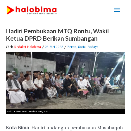
Lewati
Men
ke
Uta
konten
Post
Hadiri Pembukaan MTQ Rontu, Wakil
navigation
Ketua DPRD Berikan Sumbangan
Oleh
Redaksi Halobima
/
23 Mei 2022
/
Berita
,
Sosial Budaya
Wakil Ketua DPRD Hadiri MTQ ROntu
Kota Bima
. Hadiri undangan pembukaan Musabaqoh