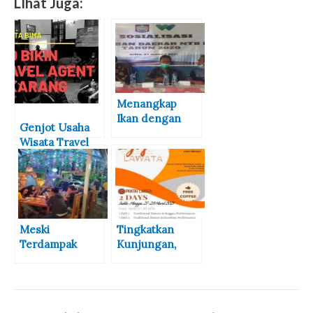
LIhat Juga:
Menangkap
Ikan dengan
Genjot Usaha
Kompresor dan
Wisata Travel
Mengambil
Agent, LPE
Pasir Pantai
Adakan
Bisa Dipidana
Workshop
Pariwisata
Meski
Tingkatkan
Terdampak
Kunjungan,
Pandemi, Uma
Disparpora
iLopeta Tidak
Akan Gelar
“Memecat”
Event Enjoy
Karyawan
Lawata