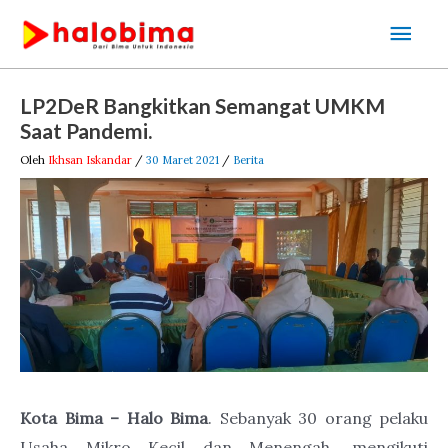
Lewati
Men
ke
Uta
konten
Post
LP2DeR Bangkitkan Semangat UMKM
navigation
Saat Pandemi.
Oleh
Ikhsan Iskandar
/
30 Maret 2021
/
Berita
Kota Bima – Halo Bima
. Sebanyak 30 orang pelaku
Usaha Mikro Kecil dan Menengah, mengikuti