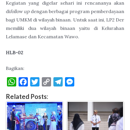
Kegiatan yang digelar sehari ini rencananya akan
di
follow up
dengan berbagai program pemberdayaan
bagi UMKM di wilayah binaan. Untuk saat ini, LP2 Der
memiliki dua wilayah binaan yaitu di Kelurahan
Lelamase dan Kecamatan Wawo.
HLB-02
Bagikan:
W
F
T
C
T
M
h
a
w
o
el
es
Related Posts:
at
c
it
p
e
se
s
e
te
y
gr
n
A
b
r
Li
a
g
p
o
n
m
er