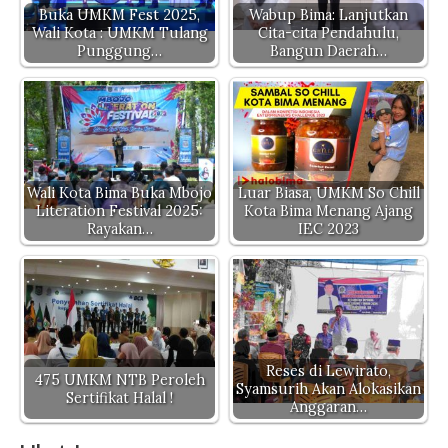
p
o
k
Buka UMKM Fest 2025,
Wabup Bima: Lanjutkan
Wali Kota : UMKM Tulang
Cita-cita Pendahulu,
k
Punggung…
Bangun Daerah…
Wali Kota Bima Buka Mbojo
Luar Biasa, UMKM So Chill
Literation Festival 2025:
Kota Bima Menang Ajang
Rayakan…
IEC 2023
Reses di Lewirato,
475 UMKM NTB Peroleh
Syamsurih Akan Alokasikan
Sertifikat Halal !
Anggaran…