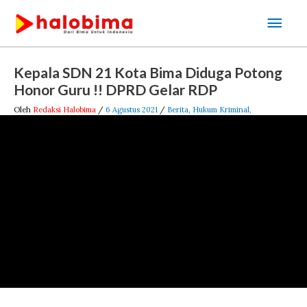
Lewati
Men
ke
Uta
konten
Post
Kepala SDN 21 Kota Bima Diduga Potong
navigation
Honor Guru !! DPRD Gelar RDP
Oleh
Redaksi Halobima
/
6 Agustus 2021
/
Berita
,
Hukum Kriminal
,
Pemerintahan
,
Politik
,
Video