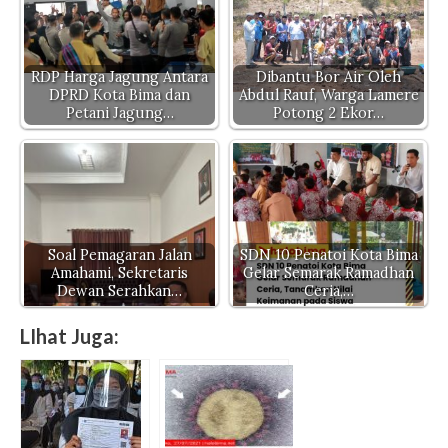
RDP Harga Jagung Antara
Dibantu Bor Air Oleh
DPRD Kota Bima dan
Abdul Rauf, Warga Lamere
Petani Jagung…
Potong 2 Ekor…
Soal Pemagaran Jalan
SDN 10 Penatoi Kota Bima
Amahami, Sekretaris
Gelar Semarak Ramadhan
Dewan Serahkan…
Ceria,…
LIhat Juga: