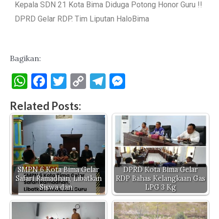
Kepala SDN 21 Kota Bima Diduga Potong Honor Guru !!
DPRD Gelar RDP. Tim Liputan HaloBima
Bagikan:
W
F
T
C
T
M
h
a
w
o
el
es
Related Posts:
at
c
it
p
e
se
s
e
te
y
gr
n
A
b
r
Li
a
g
p
o
n
m
er
p
o
k
SMPN 6 Kota Bima Gelar
DPRD Kota Bima Gelar
Safari Ramadhan, Libatkan
RDP Bahas Kelangkaan Gas
k
Siswa dan…
LPG 3 Kg