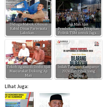
Diduga Mabuk, Oknum
Aji Man Ajak
Kabid Dinas Pariwisata
Pendukungnya Terapkan
Lakukan…
Politik TSM untuk Jaga…
Tokoh Agama di Dodu Ajak
Inilah Tahapan Kampanye
Masyarakat Dukung Aji
2024 dan Pihak yang
Man
Dilarang…
LIhat Juga: