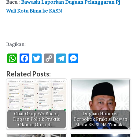
Baca
:
Bawaslu Laporkan Dugaan Pelanggaran Pj
Wali Kota Bima ke KASN
Bagikan:
W
F
T
C
T
M
h
a
w
o
el
es
Related Posts:
at
c
it
p
e
se
s
e
te
y
gr
n
A
b
r
Li
a
g
p
o
n
m
er
p
o
k
Chat Grup WA Bocor,
Dugaan Honorer
Dugaan Politik Praktis
Berpolitik Praktis, Dewan
k
Oknum Guru di…
Minta BKPSDM Tindak…