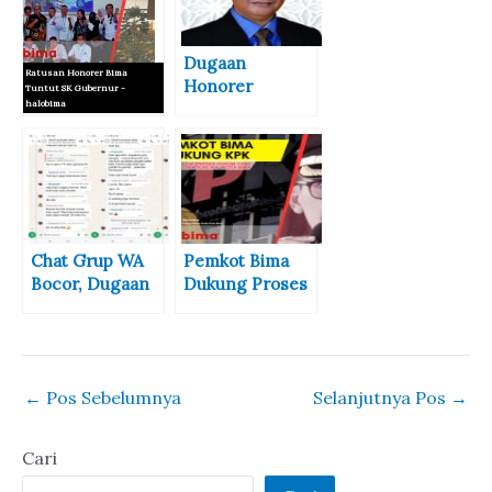
Dugaan
Ratusan Honorer Bima
Honorer
Tuntut SK Gubernur -
halobima
Berpolitik
Praktis, Dewan
Ratusan
Minta BKPSDM
Honorer Bima
Tindak Tegas
Tuntut SK
Gubernur
Chat Grup WA
Pemkot Bima
Bocor, Dugaan
Dukung Proses
Politik Praktis
Hukum Walikota
Oknum Guru di
Bima Oleh KPK
Kota Bima
←
Pos Sebelumnya
Selanjutnya Pos
→
Cari