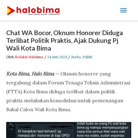
Lewati
Men
ke
Uta
konten
Post
Chat WA Bocor, Oknum Honorer Diduga
navigation
Terlibat Politik Praktis, Ajak Dukung Pj
Wali Kota Bima
Oleh
Redaksi Halobima
/
24 Juni 2024
/
Berita
,
Politik
Kota Bima, Halo Bima
— Oknum honorer yang
tergabung dalam Forum Tenaga Teknis Administrasi
(FTTA) Kota Bima diduga terlibat dalam politik
praktis melakukan konsolidasi untuk pemenangan
Bakal Calon Wali Kota Bima.