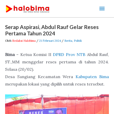
Lewati
Men
ke
Uta
konten
Post
Serap Aspirasi, Abdul Rauf Gelar Reses
navigation
Pertama Tahun 2024
Oleh
Redaksi Halobima
/
21 Februari 2024
/
Berita
,
Politik
Bima
– Ketua Komisi II
DPRD Prov NTB
Abdul Rauf,
ST.,MM menggelar reses pertama di tahun 2024.
Selasa (20/02).
Desa Sangiang Kecamatan Wera
Kabupaten Bima
merupakan lokasi yang dipilih untuk reses tersebut.