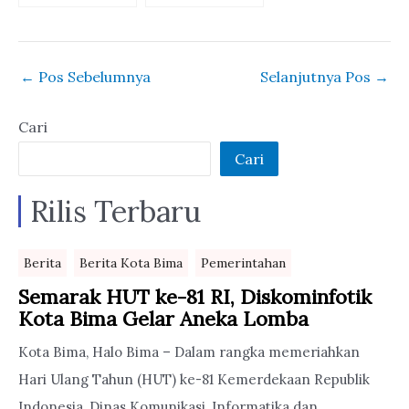
Azzainuddin,
Sape, Abdul
Abdul Rauf Janji
Rauf Bantu
Perbaiki
Tandon Air
Fasilitas Sekolah
←
Pos Sebelumnya
Selanjutnya Pos
→
Cari
Cari
Rilis Terbaru
Berita
Berita Kota Bima
Pemerintahan
Semarak HUT ke-81 RI, Diskominfotik
Kota Bima Gelar Aneka Lomba
Kota Bima, Halo Bima – Dalam rangka memeriahkan
Hari Ulang Tahun (HUT) ke-81 Kemerdekaan Republik
Indonesia, Dinas Komunikasi, Informatika dan ...