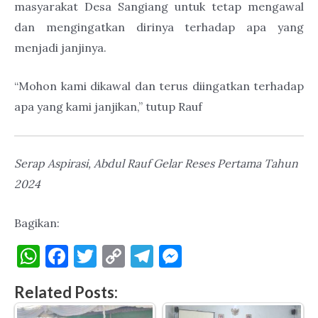
masyarakat Desa Sangiang untuk tetap mengawal
dan mengingatkan dirinya terhadap apa yang
menjadi janjinya.
“Mohon kami dikawal dan terus diingatkan terhadap
apa yang kami janjikan,” tutup Rauf
Serap Aspirasi, Abdul Rauf Gelar Reses Pertama Tahun
2024
Bagikan:
W
F
T
C
T
M
h
a
w
o
el
es
Related Posts:
at
c
it
p
e
se