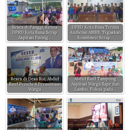
s
e
te
y
gr
n
A
b
r
Li
a
g
p
o
n
m
er
p
o
k
Reses di Panggi, Ketua
DPRD Kota Bima Terima
DPRD Kota Bima Serap
Audiensi AMRB, Tegaskan
k
Aspirasi Paving…
Komitmen Serap…
Reses di Desa Roi, Abdul
Abdul Rauf Tampung
Rauf Penuhi 4 Permintaan
Aspirasi Warga Sape dan
Warga
Lambu, Fokus pada…