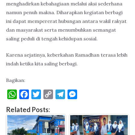
menghadirkan kebahagiaan melalui aksi sederhana
namun penuh makna. Diharapkan kegiatan berbagi
ini dapat mempererat hubungan antara wakil rakyat
dan masyarakat serta menumbuhkan semangat
saling peduli di tengah kehidupan sosial.
Karena sejatinya, keberkahan Ramadhan terasa lebih
indah ketika kita saling berbagi.
Bagikan:
W
F
T
C
T
M
h
a
w
o
el
es
Related Posts:
at
c
it
p
e
se
s
e
te
y
gr
n
A
b
r
Li
a
g