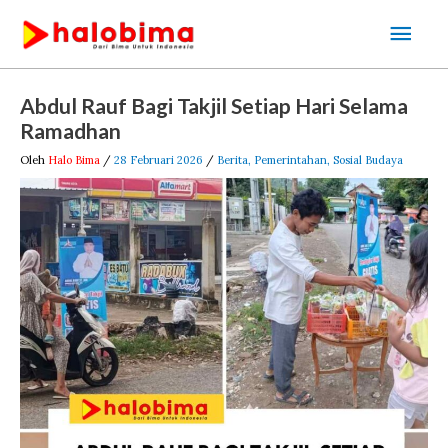
Lewati
Men
ke
Uta
konten
Post
Abdul Rauf Bagi Takjil Setiap Hari Selama
navigation
Ramadhan
Oleh
Halo Bima
/
28 Februari 2026
/
Berita
,
Pemerintahan
,
Sosial Budaya