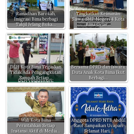
p
o
n
m
er
p
o
k
Ramadhan Barokah,
Tingkatkan Keimanan
Imigrasi Bima berbagi
Siswa, SMP Negeri 4 Kota
k
Takjil Jelang Buka…
Bima Gelar…
DLH Kota Bima Tegaskan
Bersama DPRD dan Iswara,
Tidak Ada Pengangkutan
Duta Anak Kota Bima Ikut
Sampah Setiap…
Berbagi…
Wali Kota Bima
Anggota DPRD NTB Abdul
Perintahkan Setiap
Rauf Sampaikan Ucapan
Instansi Aktif di Media…
Selamat Hari…