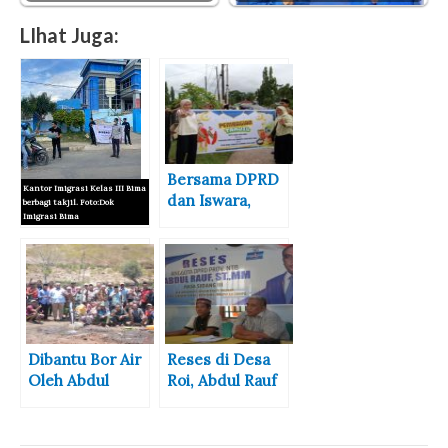
LIhat Juga:
Bersama DPRD
Kantor Imigrasi Kelas III Bima
dan Iswara,
berbagi takjil. Foto:Dok
Imigrasi Bima
Duta Anak Kota
Bima Ikut
Ramadhan
Berbagi Takjil
Barokah,
Imigrasi Bima
berbagi Takjil
Jelang Buka
Dibantu Bor Air
Reses di Desa
Puasa
Oleh Abdul
Roi, Abdul Rauf
Rauf, Warga
Penuhi 4
Lamere Potong
Permintaan
2 Ekor Kambing
Warga