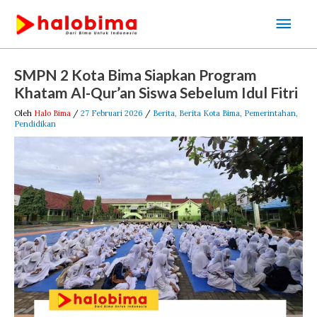
Lewati
Men
ke
Uta
konten
Post
SMPN 2 Kota Bima Siapkan Program
navigation
Khatam Al-Qur’an Siswa Sebelum Idul Fitri
Oleh
Halo Bima
/
27 Februari 2026
/
Berita
,
Berita Kota Bima
,
Pemerintahan
,
Pendidikan