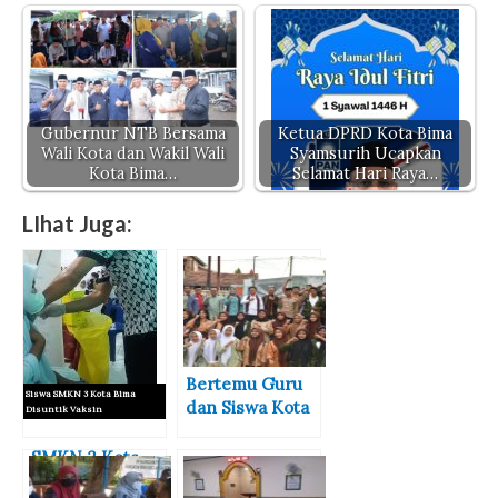
Gubernur NTB Bersama
Ketua DPRD Kota Bima
Wali Kota dan Wakil Wali
Syamsurih Ucapkan
Kota Bima…
Selamat Hari Raya…
LIhat Juga:
Bertemu Guru
Siswa SMKN 3 Kota Bima
dan Siswa Kota
Disuntik Vaksin
Bima, Pj
Gubernur NTB
SMKN 3 Kota
Ingatkan Bahaya
Bima