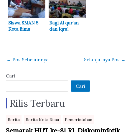
Narkoba dan
Laksanakan
Judol
Vaksinasi, Siswa
dan Warga
Sekitar Sangat
Siswa SMAN 5
Bagi Al qur’an
Antusias
Kota Bima
dan Iqra’,
Antusias Ikut
Karang Taruna
Vaksinasi
Kelurahan Dara
Sambangi 6
Masjid
←
Pos Sebelumnya
Selanjutnya Pos
→
Cari
Cari
Rilis Terbaru
Berita
Berita Kota Bima
Pemerintahan
Semarak HUT ke-81 RI, Diskominfotik