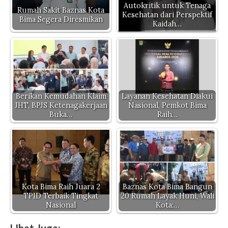
p
o
k
Autokritik untuk Tenaga
Rumah Sakit Baznas Kota
Kesehatan dari Perspektif
Bima Segera Diresmikan
k
Kaidah…
Berikan Kemudahan Klaim
Layanan Kesehatan Diakui
JHT, BPJS Ketenagakerjaan
Nasional, Pemkot Bima
Buka…
Raih…
Kota Bima Raih Juara 2
Baznas Kota Bima Bangun
TPID Terbaik Tingkat
20 Rumah Layak Huni, Wali
Nasional
Kota:…
LIhat Juga: