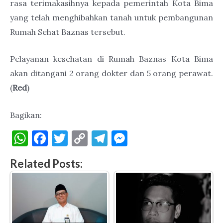
rasa terimakasihnya kepada pemerintah Kota Bima
yang telah menghibahkan tanah untuk pembangunan
Rumah Sehat Baznas tersebut.
Pelayanan kesehatan di Rumah Baznas Kota Bima
akan ditangani 2 orang dokter dan 5 orang perawat.
(
Red
)
Bagikan:
W
F
T
C
T
M
h
a
w
o
el
es
Related Posts:
at
c
it
p
e
se
s
e
te
y
gr
n
A
b
r
Li
a
g
p
o
n
m
er