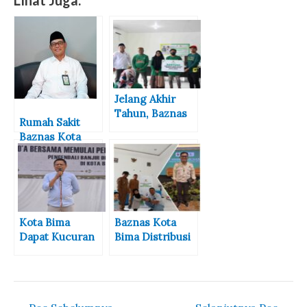
Jelang Akhir
Tahun, Baznas
Rumah Sakit
Kota Bima
Baznas Kota
Salurkan
Bima Segera
Bantuan
Diresmikan
Rombong dan
Modal Usaha
Kota Bima
Baznas Kota
Dapat Kucuran
Bima Distribusi
Dana Capai 1T,
Makanan Gratis
Ketua DPRD
Bagi Anak
Apresiasi
Terdampak
Kinerja
Stunting