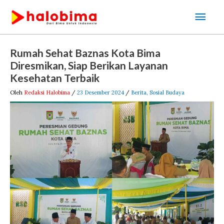
Lewati
Men
ke
Uta
konten
Post
Rumah Sehat Baznas Kota Bima
navigation
Diresmikan, Siap Berikan Layanan
Kesehatan Terbaik
Oleh
Redaksi Halobima
/
23 Desember 2024
/
Berita
,
Sosial Budaya