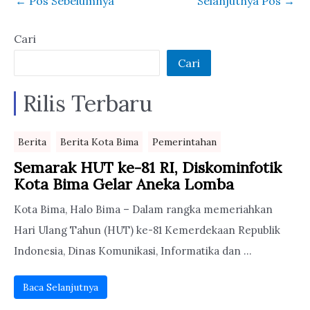
←
Pos Sebelumnya
Selanjutnya Pos
→
Pemerintah dan
BWS
Cari
Cari
Rilis Terbaru
Berita
Berita Kota Bima
Pemerintahan
Semarak HUT ke-81 RI, Diskominfotik
Kota Bima Gelar Aneka Lomba
Kota Bima, Halo Bima – Dalam rangka memeriahkan
Hari Ulang Tahun (HUT) ke-81 Kemerdekaan Republik
Indonesia, Dinas Komunikasi, Informatika dan ...
Baca Selanjutnya