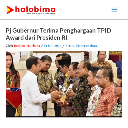
Lewati
Men
ke
Uta
konten
Post
Pj Gubernur Terima Penghargaan TPID
navigation
Award dari Presiden RI
Oleh
Redaksi Halobima
/
14 Juni 2024
/
Berita
,
Pemerintahan