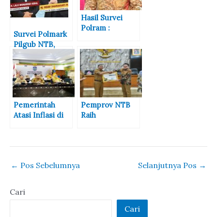
Hasil Survei
Polram :
Survei Polmark
ELektabilitas Aji
Pilgub NTB,
Man Tembus
Elektabilitas
56,8 %, Disusul
Iqbal Dinda Naik
Feri Sofiyan 18,8
Signifikan
%
Pemerintah
Pemprov NTB
Atasi Inflasi di
Raih
NTB dengan
Penghargaan
Strategi 4K
Universal
Health
Coverage dari
←
Pos Sebelumnya
Selanjutnya Pos
→
BPJS Kesehatan
Cari
Cari