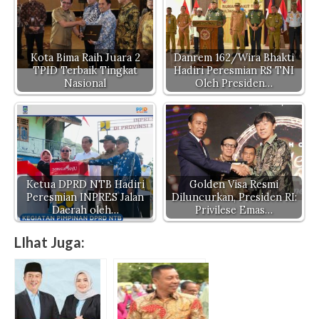
Kota Bima Raih Juara 2
Danrem 162/Wira Bhakti
TPID Terbaik Tingkat
Hadiri Peresmian RS TNI
Nasional
Oleh Presiden…
Ketua DPRD NTB Hadiri
Golden Visa Resmi
Peresmian INPRES Jalan
Diluncurkan, Presiden RI:
Daerah oleh…
Privilese Emas…
LIhat Juga: