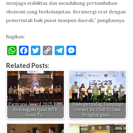
menjaga stabilitas dan mendukung pertumbuhan
ekonomi yang berkelanjutan. Bersinergi erat dengan
pemerintah baik pusat maupun daerah,” pungkasnya.
Bagikan:
W
F
T
C
T
M
h
a
w
o
el
es
Related Posts:
at
c
it
p
e
se
s
e
te
y
gr
n
A
b
r
Li
a
g
p
o
n
m
er
p
o
k
Paritrana Award 2025 BPJS
Diskoperindag Dampingi
Ketenagakerjaan NTB
Owner So Chill Terima
k
Goes To…
Penghargaan…