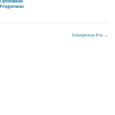
Optimalisasi
Pengawasan
Orang Asing,
Imigrasi Bima
Gelar Rapat
TimPORA
Selanjutnya Pos
→