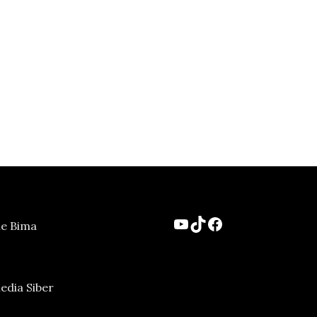
YouTube
TikTok
Facebook
ne Bima
dia Siber