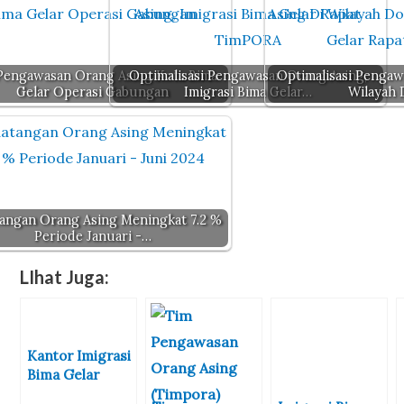
A
b
r
Li
a
g
p
o
n
m
er
p
o
k
Pengawasan Orang Asing Kota Bima
Optimalisasi Pengawasan Orang Asing,
Optimalisasi Pengaw
Gelar Operasi Gabungan
k
Imigrasi Bima Gelar…
Wilayah
angan Orang Asing Meningkat 7.2 %
Periode Januari -…
LIhat Juga:
Kantor Imigrasi
Bima Gelar
Operasi