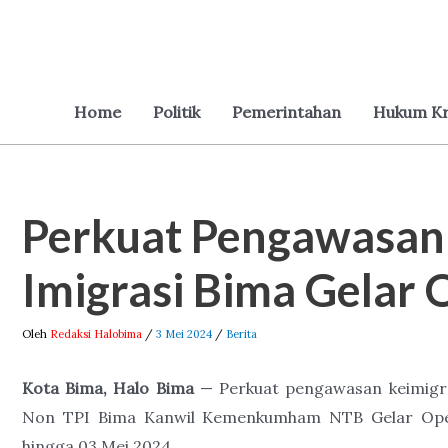
Lewati
ke
konten
Home
Politik
Pemerintahan
Hukum Kr
Perkuat Pengawasan 
Post
navigation
Imigrasi Bima Gelar
Oleh
Redaksi Halobima
/
3 Mei 2024
/
Berita
Kota Bima, Halo Bima
— Perkuat pengawasan keimigras
Non TPI Bima Kanwil Kemenkumham NTB Gelar Oper
hingga 03 Mei 2024.