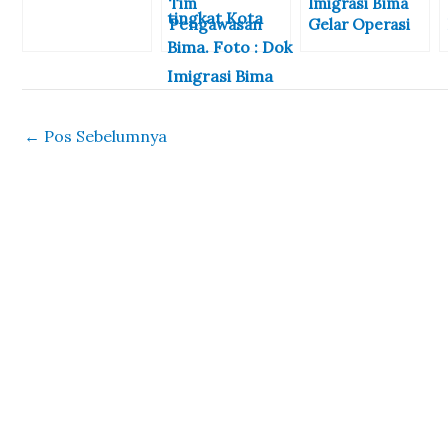
Tim
Imigrasi Bima
Jagratara
Pengawasan
Gelar Operasi
Orang Asing
Gabungan
Kota Bima Gelar
Timpora
Operasi
Tingkat
Gabungan
Kabupaten
←
Pos Sebelumnya