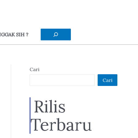
Cari
GGAK SIH ?
Cari
Cari
Rilis
Terbaru