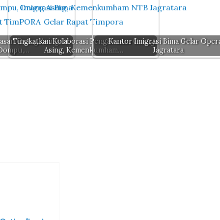
asan Orang Asing Di
Tingkatkan Kolaborasi Pengawasan Orang
Kantor Imigrasi Bima Gelar Oper
 Dompu,…
Asing, Kemenkumham…
Jagratara