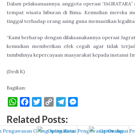
Dalam pelaksanaannya, anggota operasi “JAGRATARA” m
tempat wisata hiburan di Bima. Kemudian mereka me
tinggal terhadap orang asing guna memastikan legalita
“Kami berharap dengan dilaksanakannya operasi Jagrata
kemudian memberikan efek cegah agar tidak terjad
tumbuhnya kepercayaan masyarakat kepada instansi Imi
(Dedi K)
Bagikan:
W
F
T
C
T
M
h
a
w
o
el
es
Related Posts:
at
c
it
p
e
se
s
e
te
y
gr
n