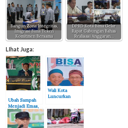
Bangun Zona Integritas,
DPRD Kota Bima Gelar
Imigrasi Bima Teken
Rapat Gabungan Bahas
Komitmen Bersama
Realisasi Anggaran…
LIhat Juga:
Wali Kota
Luncurkan
Ubah Sampah
Gerakan “Kota
Menjadi Emas,
Bima BISA” di
DLHK NTB
HUT ke-23,
Ungkap
Dorong Budaya
Strateginya
Hidup Bersih