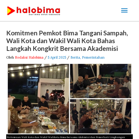
Lewati
Men
ke
Uta
konten
Post
Komitmen Pemkot Bima Tangani Sampah,
navigation
Wali Kota dan Wakil Wali Kota Bahas
Langkah Kongkrit Bersama Akademisi
Oleh
Redaksi Halobima
/
5 April 2025
/
Berita
,
Pemerintahan
Pertemuan Wali Kota dan Wakil Walikota Bima bersama Akdemisi dan Pemerhati Lingkungan