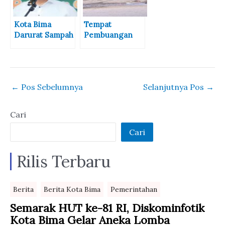
dan Sehat
Kota Bima
Tempat
Darurat Sampah
Pembuangan
Dengan
Ditutup, Sampah
Produksi
Kel. Dara
Sampah 8 Ton
Menumpuk di
perhari, Aji Man
Mulut Gang
←
Pos Sebelumnya
Selanjutnya Pos
→
Angkat Bicara
Cari
Cari
Rilis Terbaru
Berita
Berita Kota Bima
Pemerintahan
Semarak HUT ke-81 RI, Diskominfotik
Kota Bima Gelar Aneka Lomba