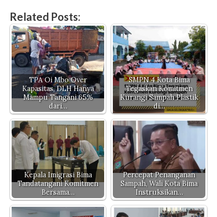
h
a
w
o
el
es
Related Posts:
at
c
it
p
e
se
s
e
te
y
gr
n
A
b
r
Li
a
g
p
o
n
m
er
p
o
k
TPA Oi Mbo Over
SMPN 4 Kota Bima
Kapasitas, DLH Hanya
Tegaskan Komitmen
k
Mampu Tangani 65%
Kurangi Sampah Plastik
dari…
di…
Kepala Imigrasi Bima
Percepat Penanganan
Tandatangani Komitmen
Sampah, Wali Kota Bima
Bersama…
Instruksikan…