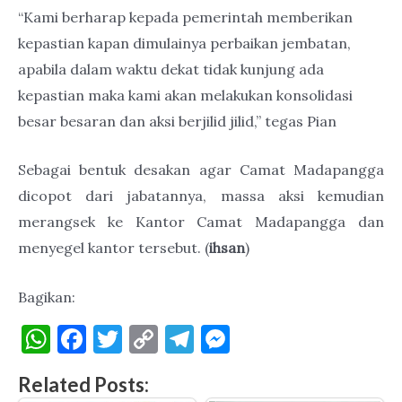
“Kami berharap kepada pemerintah memberikan
kepastian kapan dimulainya perbaikan jembatan,
apabila dalam waktu dekat tidak kunjung ada
kepastian maka kami akan melakukan konsolidasi
besar besaran dan aksi berjilid jilid,” tegas Pian
Sebagai bentuk desakan agar Camat Madapangga
dicopot dari jabatannya, massa aksi kemudian
merangsek ke Kantor Camat Madapangga dan
menyegel kantor tersebut. (
ihsan
)
Bagikan:
W
F
T
C
T
M
h
a
w
o
el
es
Related Posts:
at
c
it
p
e
se