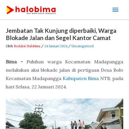
Lewati
Men
ke
Uta
konten
Post
Jembatan Tak Kunjung diperbaiki, Warga
navigation
Blokade Jalan dan Segel Kantor Camat
Oleh
Redaksi Halobima
/
24 Januari 2024
/
Uncategorized
Bima –
Puluhan warga Kecamatan Madapangga
melakukan aksi blokade jalan di pertigaan Desa Bolo
Kecamatan Madapangga
Kabupaten Bima
NTB, pada
hari Selasa, 22 Januari 2024.