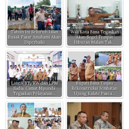
s
e
te
y
gr
n
A
b
r
Li
a
g
p
o
n
m
er
p
o
k
Tahun Ini Seluruh Jalan
Wali Kota Bima Tegaskan
Rusak Pasar Amahami Akan
Akan Segel Tempat
k
Diperbaiki
Hiburan Malam Tak…
Lantik RT/RW dan LPM
Bupati Bima Tinjau
Sadia, Camat Mpunda
Rekonstruksi Jembatan
Tegaskan Pelayanan…
Ujung Kalate Pasca…