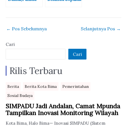
dan Calon
Perangi
Kades di Woja-
Kejahatan
Dompu
Transnasional
Deklarasi
←
Pos Sebelumnya
Selanjutnya Pos
→
Pilkades Damai
Cari
Cari
Rilis Terbaru
Berita
Berita Kota Bima
Pemerintahan
Sosial Budaya
SIMPADU Jadi Andalan, Camat Mpunda
Tampilkan Inovasi Monitoring Wilayah
Kota Bima, Halo Bima— Inovasi SIMPADU (Sistem