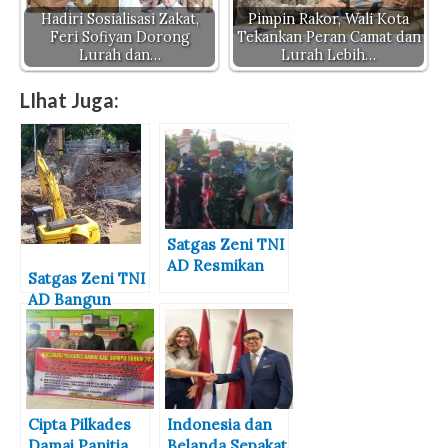
Hadiri Sosialisasi Zakat,
Pimpin Rakor, Wali Kota
Feri Sofiyan Dorong
Tekankan Peran Camat dan
Lurah dan…
Lurah Lebih…
LIhat Juga:
Satgas Zeni TNI
AD Resmikan
Satgas Zeni TNI
Jembatan Eka
AD Bangun
Paksi
Kembali
Jembatan Putus
Akibat Banjir
Bima
Cipta Pilkades
Indonesia dan
Damai,Panitia
Belanda Sepakat