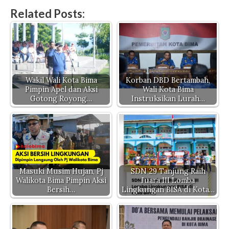
h
a
w
o
el
es
Related Posts:
at
c
it
p
e
se
s
e
te
y
gr
n
A
b
r
Li
a
g
p
o
n
m
er
p
o
k
Wakil Wali Kota Bima
Korban DBD Bertambah,
Pimpin Apel dan Aksi
Wali Kota Bima
k
Gotong Royong…
Instruksikan Lurah…
Masuki Musim Hujan, Pj
SDN 29 Tanjung Raih
Walikota Bima Pimpin Aksi
Juara III Lomba
Bersih…
Lingkungan BISA di Kota…