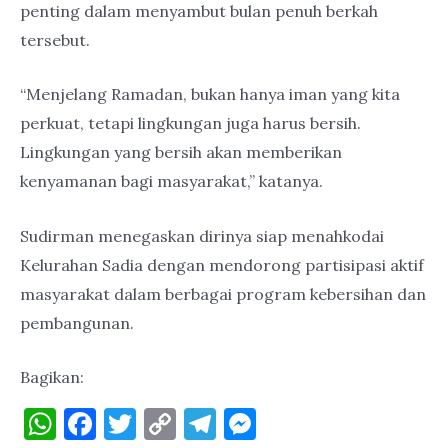
penting dalam menyambut bulan penuh berkah
tersebut.
“Menjelang Ramadan, bukan hanya iman yang kita
perkuat, tetapi lingkungan juga harus bersih.
Lingkungan yang bersih akan memberikan
kenyamanan bagi masyarakat,” katanya.
Sudirman menegaskan dirinya siap menahkodai
Kelurahan Sadia dengan mendorong partisipasi aktif
masyarakat dalam berbagai program kebersihan dan
pembangunan.
Bagikan:
W
F
T
C
T
M