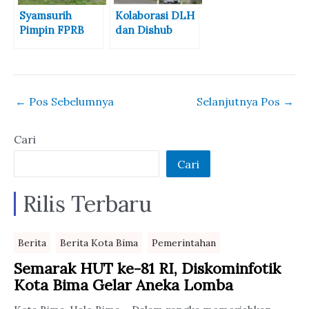
Gotong Royong
Syamsurih
Kolaborasi DLH
Dukung
Pimpin FPRB
dan Dishub
Program BISA
Bersihkan
Kota Bima,
Perumahan
Bersih-bersih
Relokasi Banjir
dan Perbaikan
PJU
←
Pos Sebelumnya
Selanjutnya Pos
→
Cari
Cari
Rilis Terbaru
Berita
Berita Kota Bima
Pemerintahan
Semarak HUT ke-81 RI, Diskominfotik
Kota Bima Gelar Aneka Lomba