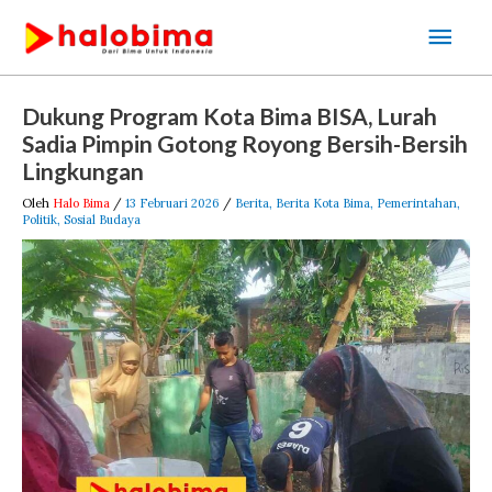
Lewati
Men
ke
Uta
konten
Post
Dukung Program Kota Bima BISA, Lurah
navigation
Sadia Pimpin Gotong Royong Bersih-Bersih
Lingkungan
Oleh
Halo Bima
/
13 Februari 2026
/
Berita
,
Berita Kota Bima
,
Pemerintahan
,
Politik
,
Sosial Budaya