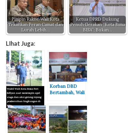
Pimpin Rakor, Wali Kota
Ketua DPRD Dukung
Tekankan Peran Camat dan
Penuh Gerakan “Kota Bima
Lurah Lebih…
BISA”: Bukan…
LIhat Juga:
Korban DBD
Wakil Wali Kota Bima Feri
Bertambah, Wali
Sofiyan saat memimpin apel
siaga dan aksi gotong royong
Kota Bima
pembersihan lingkungan di
Instruksikan
Ni'u
Lurah
Gencarkan
Wakil Wali Kota
Gotong Royong
Bima Pimpin
Apel dan Aksi