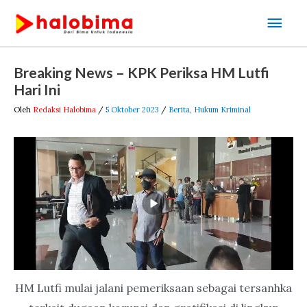
Lewati
Men
ke
Uta
konten
Post
Breaking News – KPK Periksa HM Lutfi
navigation
Hari Ini
Oleh
Redaksi Halobima
/
5 Oktober 2023
/
Berita
,
Hukum Kriminal
HM Lutfi mulai jalani pemeriksaan sebagai tersanhka