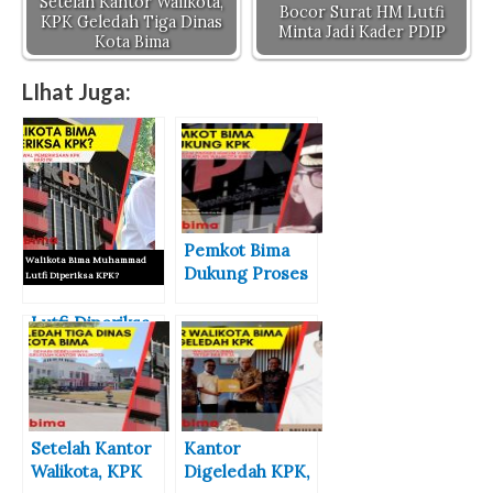
Setelah Kantor Walikota,
Bocor Surat HM Lutfi
KPK Geledah Tiga Dinas
Minta Jadi Kader PDIP
Kota Bima
LIhat Juga:
Pemkot Bima
Walikota Bima Muhammad
Dukung Proses
Lutfi Diperiksa KPK?
Hukum Walikota
Bima Oleh KPK
Lutfi Diperiksa
KPK? Ini jadwal
Pemeriksaan
KPK Hari Ini
Setelah Kantor
Kantor
Walikota, KPK
Digeledah KPK,