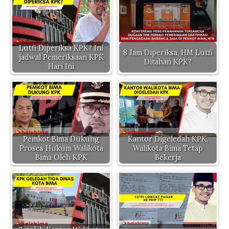
s
e
te
y
gr
n
A
b
r
Li
a
g
p
o
n
m
er
p
o
k
Lutfi Diperiksa KPK? Ini
8 Jam Diperiksa, HM Lutfi
jadwal Pemeriksaan KPK
Ditahan KPK?
k
Hari Ini
Pemkot Bima Dukung
Kantor Digeledah KPK,
Proses Hukum Walikota
Walikota Bima Tetap
Bima Oleh KPK
Bekerja