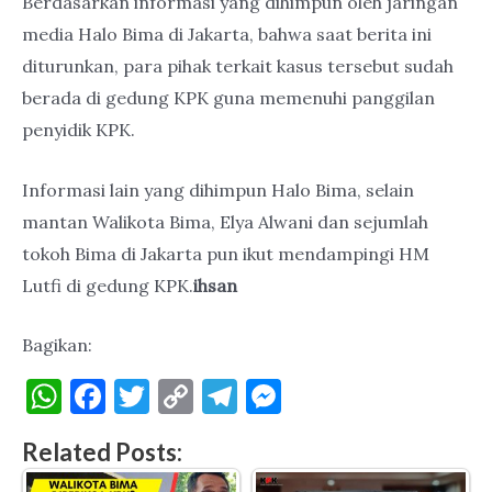
Berdasarkan informasi yang dihimpun oleh jaringan
media Halo Bima di Jakarta, bahwa saat berita ini
diturunkan, para pihak terkait kasus tersebut sudah
berada di gedung KPK guna memenuhi panggilan
penyidik KPK.
Informasi lain yang dihimpun Halo Bima, selain
mantan Walikota Bima, Elya Alwani dan sejumlah
tokoh Bima di Jakarta pun ikut mendampingi HM
Lutfi di gedung KPK.
ihsan
Bagikan:
W
F
T
C
T
M
h
a
w
o
el
es
Related Posts:
at
c
it
p
e
se