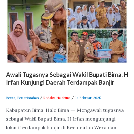
Tugasnya
Sebagai
Wakil
Bupati
Bima,
H
Irfan
Kunjungi
Awali Tugasnya Sebagai Wakil Bupati Bima, H
Daerah
Irfan Kunjungi Daerah Terdampak Banjir
Terdampak
Banjir
Berita
,
Pemerintahan
/
Redaksi Halobima
/
24 Februari 2025
Kabupaten Bima, Halo Bima –– Mengawali tugasnya
sebagai Wakil Bupati Bima, H Irfan mengunjungi
lokasi terdampak banjir di Kecamatan Wera dan