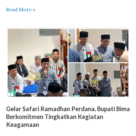
Read More »
Gelar
Safari
Ramadhan
Perdana,
Bupati
Bima
Berkomitmen
Tingkatkan
Kegiatan
Gelar Safari Ramadhan Perdana, Bupati Bima
Keagamaan
Berkomitmen Tingkatkan Kegiatan
Keagamaan