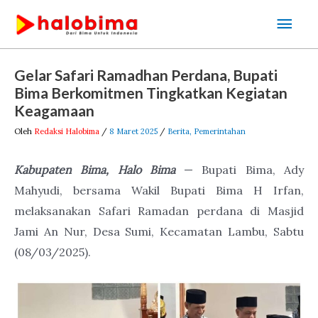
Lewati
Men
ke
Uta
konten
Post
Gelar Safari Ramadhan Perdana, Bupati
navigation
Bima Berkomitmen Tingkatkan Kegiatan
Keagamaan
Oleh
Redaksi Halobima
/
8 Maret 2025
/
Berita
,
Pemerintahan
Kabupaten Bima, Halo Bima
— Bupati Bima, Ady
Mahyudi, bersama Wakil Bupati Bima H Irfan,
melaksanakan Safari Ramadan perdana di Masjid
Jami An Nur, Desa Sumi, Kecamatan Lambu, Sabtu
(08/03/2025).