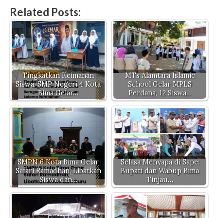
h
a
w
o
el
es
Related Posts:
at
c
it
p
e
se
s
e
te
y
gr
n
A
b
r
Li
a
g
p
o
n
m
er
p
o
k
Tingkatkan Keimanan
MTs Alamtara Islamic
Siswa, SMP Negeri 4 Kota
School Gelar MPLS
k
Bima Gelar…
Perdana, 12 Siswa…
SMPN 6 Kota Bima Gelar
Selasa Menyapa di Sape:
Safari Ramadhan, Libatkan
Bupati dan Wabup Bima
Siswa dan…
Tinjau…