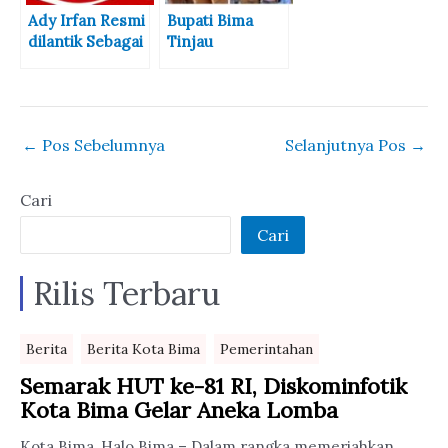
untuk Rakyat
Ady Irfan Resmi
Bupati Bima
dilantik Sebagai
Tinjau
Bupati dan Wakil
Rekonstruksi
Bupati Bima
Jembatan Ujung
Kalate Pasca
Banjir
←
Pos Sebelumnya
Selanjutnya Pos
→
Cari
Cari
Rilis Terbaru
Berita
Berita Kota Bima
Pemerintahan
Semarak HUT ke-81 RI, Diskominfotik
Kota Bima Gelar Aneka Lomba
Kota Bima, Halo Bima – Dalam rangka memeriahkan