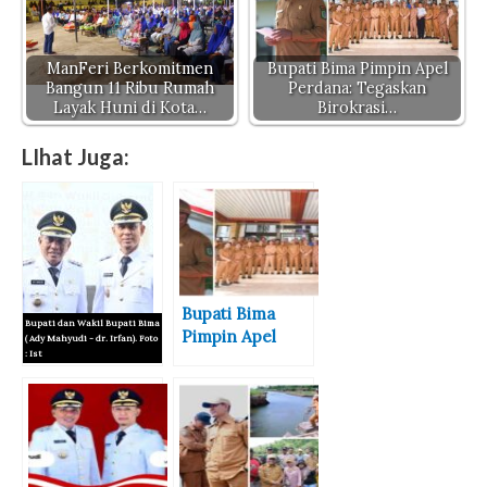
ManFeri Berkomitmen
Bupati Bima Pimpin Apel
Bangun 11 Ribu Rumah
Perdana: Tegaskan
Layak Huni di Kota…
Birokrasi…
LIhat Juga:
Bupati Bima
Bupati dan Wakil Bupati Bima
Pimpin Apel
( Ady Mahyudi - dr. Irfan). Foto
: Ist
Perdana:
Tegaskan
Ady Irfan Tolak
Birokrasi
Mobil Dinas
Profesional dan
Baru, Anggaran
Tanpa Mahar
Rp1,4 Miliar
Jabatan