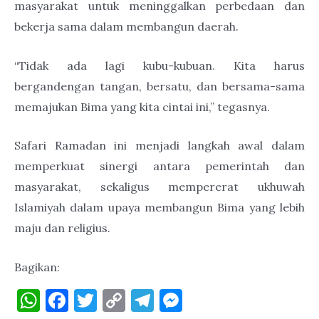
masyarakat untuk meninggalkan perbedaan dan
bekerja sama dalam membangun daerah.
“Tidak ada lagi kubu-kubuan. Kita harus
bergandengan tangan, bersatu, dan bersama-sama
memajukan Bima yang kita cintai ini,” tegasnya.
Safari Ramadan ini menjadi langkah awal dalam
memperkuat sinergi antara pemerintah dan
masyarakat, sekaligus mempererat ukhuwah
Islamiyah dalam upaya membangun Bima yang lebih
maju da
n religius.
Bagikan:
W
F
T
C
T
M