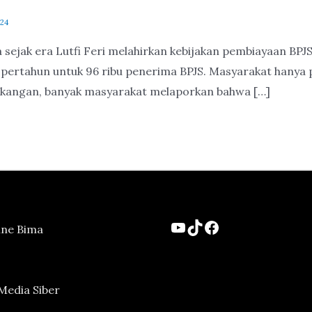
024
sejak era Lutfi Feri melahirkan kebijakan pembiayaan BPJS
pertahun untuk 96 ribu penerima BPJS. Masyarakat hanya p
akangan, banyak masyarakat melaporkan bahwa […]
YouTube
TikTok
Facebook
ine Bima
edia Siber