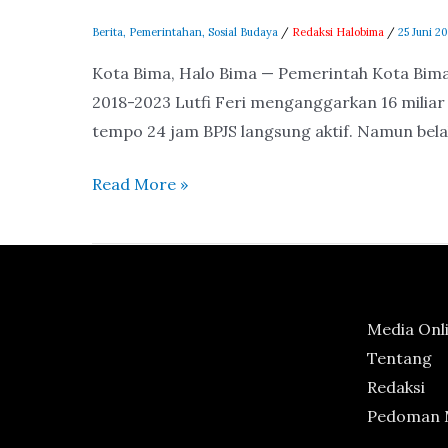
Aktif,
Berita
,
Pemerintahan
,
Sosial Budaya
/
Redaksi Halobima
/
25 Juni 2
Ini
Kota Bima, Halo Bima — Pemerintah Kota Bima 
Kata
2018-2023 Lutfi Feri menganggarkan 16 miliar 
Kadis
tempo 24 jam BPJS langsung aktif. Namun bel
Sosial
Read More »
Media Onl
Tentang
Redaksi
Pedoman M