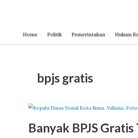
Lewati
ke
konten
Home
Politik
Pemerintahan
Hukum Kr
bpjs gratis
Banyak
BPJS
Banyak BPJS Gratis T
Gratis
Tidak