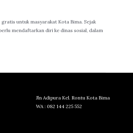
 gratis untuk masyarakat Kota Bima. Sejak
erlu mendaftarkan diri ke dinas sosial, dalam
Jln Adipura Kel. Rontu Kota Bima
WA : 082 144 225 552