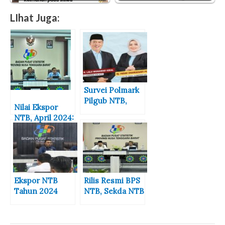
LIhat Juga:
Survei Polmark
Pilgub NTB,
Nilai Ekspor
Elektabilitas
NTB, April 2024:
Iqbal Dinda Naik
Meningkat
Signifikan
112,40 persen
Ekspor NTB
Rilis Resmi BPS
Tahun 2024
NTB, Sekda NTB
Meningkat,
Tekankan
Barang Galian
Kebijakan
Tambang Non
Efektif bagi