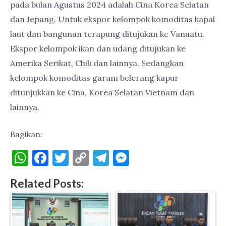
pada bulan Agustus 2024 adalah Cina Korea Selatan
dan Jepang. Untuk ekspor kelompok komoditas kapal
laut dan bangunan terapung ditujukan ke Vanuatu.
Ekspor kelompok ikan dan udang ditujukan ke
Amerika Serikat, Chili dan lainnya. Sedangkan
kelompok komoditas garam belerang kapur
ditunjukkan ke Cina, Korea Selatan Vietnam dan
lainnya.
Bagikan:
W
F
T
C
T
M
h
a
w
o
el
es
Related Posts:
at
c
it
p
e
se
s
e
te
y
gr
n
A
b
r
Li
a
g