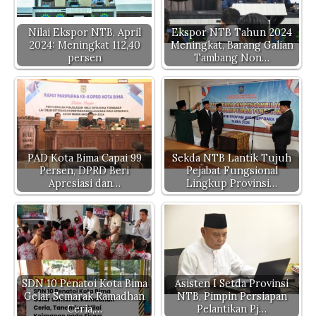
p
o
n
m
er
p
o
k
Nilai Ekspor NTB, April
Ekspor NTB Tahun 2024
2024: Meningkat 112,40
Meningkat, Barang Galian
k
persen
Tambang Non…
PAD Kota Bima Capai 99
Sekda NTB Lantik Tujuh
Persen, DPRD Beri
Pejabat Fungsional
Apresiasi dan…
Lingkup Provinsi…
SDN 10 Penatoi Kota Bima
Asisten I Setda Provinsi
Gelar Semarak Ramadhan
NTB, Pimpin Persiapan
Ceria,…
Pelantikan Pj…