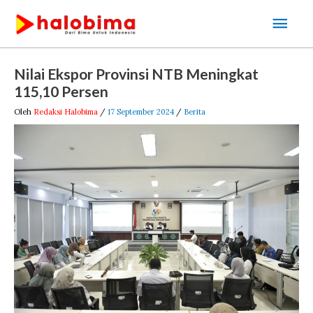
Lewati
Men
ke
Uta
konten
Post
Nilai Ekspor Provinsi NTB Meningkat
navigation
115,10 Persen
Oleh
Redaksi Halobima
/
17 September 2024
/
Berita