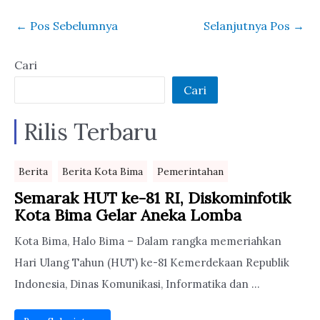
Migas
Pertumbuhan
←
Pos Sebelumnya
Selanjutnya Pos
→
Penyumbang
Ekonomi
Terbesar
Masyarakat
Cari
Cari
Rilis Terbaru
Berita
Berita Kota Bima
Pemerintahan
Semarak HUT ke-81 RI, Diskominfotik
Kota Bima Gelar Aneka Lomba
Kota Bima, Halo Bima – Dalam rangka memeriahkan
Hari Ulang Tahun (HUT) ke-81 Kemerdekaan Republik
Indonesia, Dinas Komunikasi, Informatika dan ...