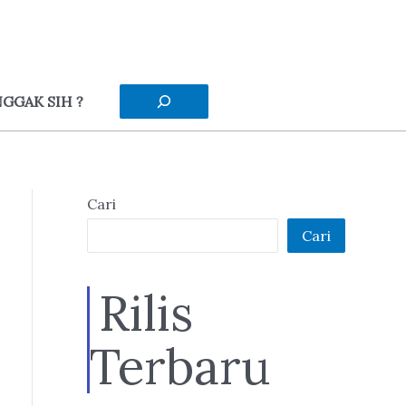
Cari
GGAK SIH ?
Cari
Cari
Rilis
Terbaru