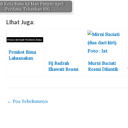
li Kota Bima Aji Man Pimpin Apel
Perdana, Tekankan 100…
LIhat Juga:
Proses Sertijab Walikota Bima
Pemkot Bima
Laksanakan
Hj Badrah
Murni Suciati
Sertijab Wali
Ekawati Resmi
Resmi Dilantik
Kota dan Ketua
Dilantik Sebagai
Sebagai Ketua
Tim PKK
Ketua TP PKK
TP PKK
Kota Bima,
Kabupaten Bima
Gubernur NTB
Sampaikan
←
Pos Sebelumnya
Pesan Penting