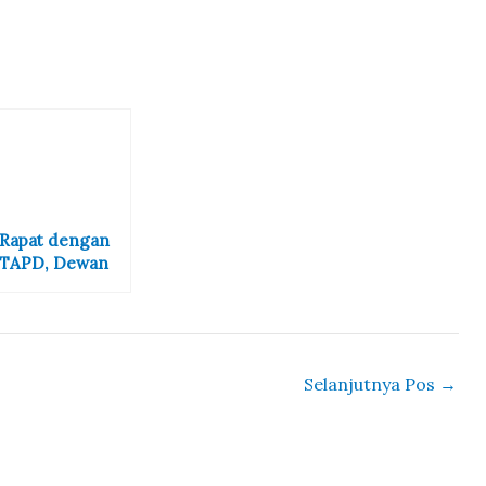
Rapat dengan
TAPD, Dewan
Pertanyakan
Alokasi Efisiensi
Anggaran Kota
Bima
Selanjutnya Pos
→