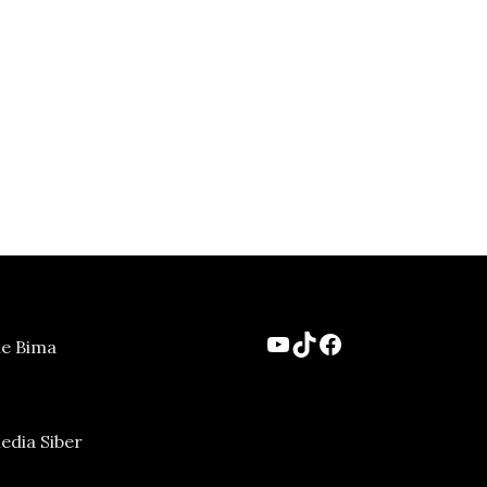
YouTube
TikTok
Facebook
ne Bima
dia Siber