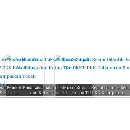
smi Dilantik Sebagai
Pemkot Bima Laksanakan Sertijab Wali Kota
Murni Suciati Resmi Dilantik Seba
PKK Kota…
dan Ketua Tim PKK
Ketua TP PKK Kabupaten…