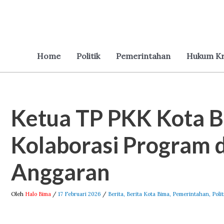
Lewati
ke
konten
Home
Politik
Pemerintahan
Hukum Kr
Ketua TP PKK Kota 
Post
navigation
Kolaborasi Program d
Anggaran
Oleh
Halo Bima
/
17 Februari 2026
/
Berita
,
Berita Kota Bima
,
Pemerintahan
,
Polit