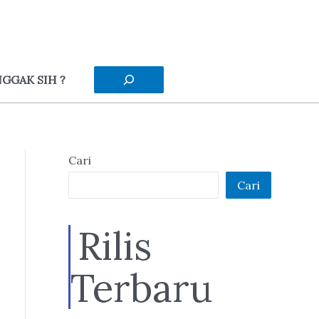
Cari
GGAK SIH ?
Cari
Cari
Rilis
Terbaru