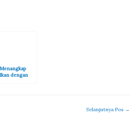
Menangkap
Ikan dengan
Kompresor dan
Mengambil
Pasir Pantai
Bisa Dipidana
Selanjutnya Pos
→