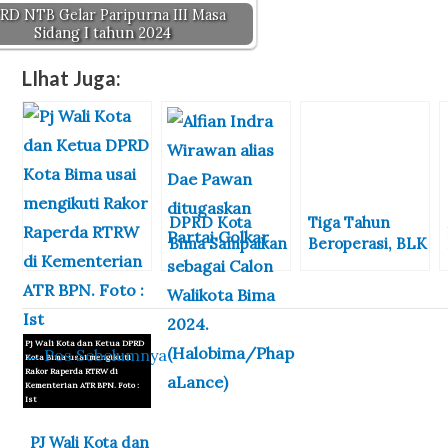
RD NTB Gelar Paripurna III Masa
Sidang I tahun 2024
LIhat Juga:
DPRD Kota
Tiga Tahun
Bima Sampaikan
Beroperasi, BLK
Laporan
Kota Bima
Pembahasan
Minim Fasilitas
RAPBD Tahun
2023
Pj Wali Kota dan Ketua DPRD
←
Pos Sebelumnya
Kota Bima usai mengikuti
Rakor Raperda RTRW di
Kementerian ATR BPN. Foto :
Ist
PJ Wali Kota dan