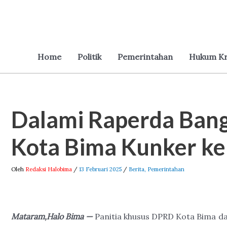
Lewati
ke
konten
Home
Politik
Pemerintahan
Hukum Kr
Dalami Raperda Ban
Post
navigation
Kota Bima Kunker k
Oleh
Redaksi Halobima
/
13 Februari 2025
/
Berita
,
Pemerintahan
Mataram,Halo Bima —
Panitia khusus DPRD Kota Bima da