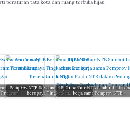
i peraturan tata kota dan ruang terbuka hijau.
Syamsurih Dorong
Pemprov NTB Bersama PKBI NTB Terus
Pj Gubernur NTB Sambut baik ren
n Program…
Berupaya Tingkatkan…
kerja sama Pemprov NTB…