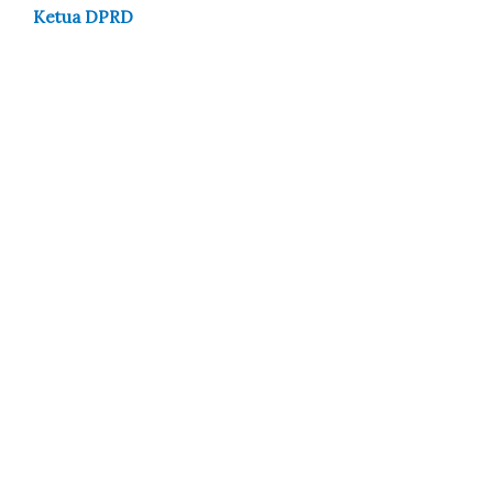
Ketua DPRD
Kota Bima
Hadiri Rakor
Pembahasan
Rancangan
Perda RT RW di
ATR BPN