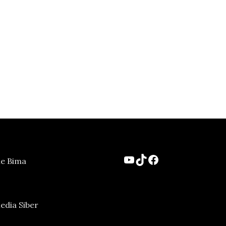
YouTube
TikTok
Facebook
ne Bima
dia Siber