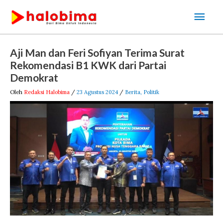
Lewati
Men
ke
Uta
konten
Post
Aji Man dan Feri Sofiyan Terima Surat
navigation
Rekomendasi B1 KWK dari Partai
Demokrat
Oleh
Redaksi Halobima
/
23 Agustus 2024
/
Berita
,
Politik