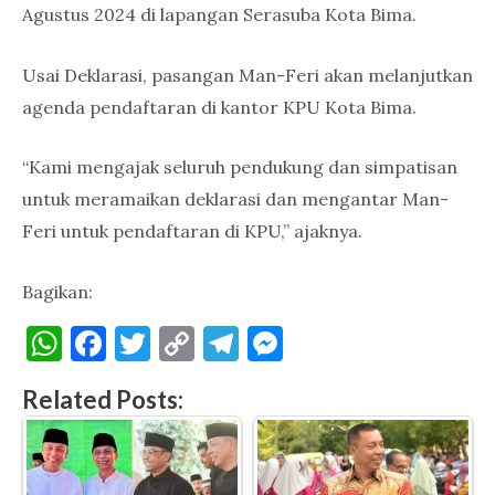
Agustus 2024 di lapangan Serasuba Kota Bima.
Usai Deklarasi, pasangan Man-Feri akan melanjutkan
agenda pendaftaran di kantor KPU Kota Bima.
“Kami mengajak seluruh pendukung dan simpatisan
untuk meramaikan deklarasi dan mengantar Man-
Feri untuk pendaftaran di KPU,” ajaknya.
Bagikan:
W
F
T
C
T
M
h
a
w
o
el
es
Related Posts:
at
c
it
p
e
se
s
e
te
y
gr
n
A
b
r
Li
a
g