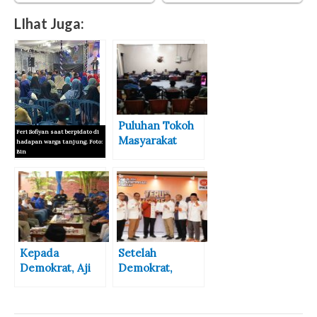
LIhat Juga:
Puluhan Tokoh
Feri Sofiyan saat berpidato di
Masyarakat
hadapan warga tanjung. Foto:
Bin
Nungga
Nyatakan
Warga Tanjung
Dukungan
Nyatakan Sikap
untuk Man Feri
Dukung Man
Feri pada
Pilkada 2024
Kepada
Setelah
Demokrat, Aji
Demokrat,
Man Harap
Giliran PKS
Mesin Politik
Usung Aji Man
Segera
Sebagai Calon