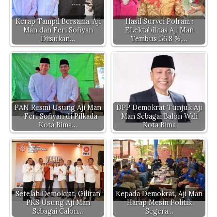
p
o
n
m
er
p
o
k
Kerap Tampil Bersama, Aji
Hasil Survei Polram :
Man dan Feri Sofiyan
ELektabilitas Aji Man
k
Diisukan…
Tembus 56,8 %,…
PAN Resmi Usung Aji Man
DPP Demokrat Tunjuk Aji
- Feri Sofiyan di Pilkada
Man Sebagai Balon Wali
Kota Bima…
Kota Bima
Setelah Demokrat, Giliran
Kepada Demokrat, Aji Man
PKS Usung Aji Man
Harap Mesin Politik
Sebagai Calon…
Segera…