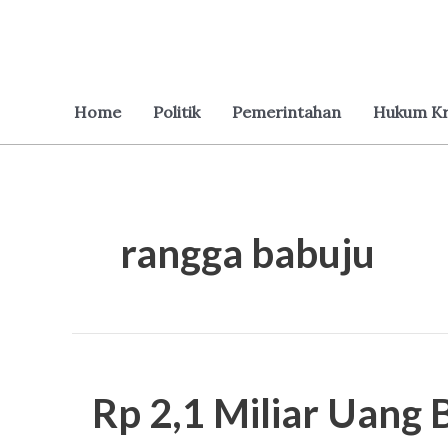
Lewati
ke
konten
Home
Politik
Pemerintahan
Hukum Kr
rangga babuju
Rp
2,1
Rp 2,1 Miliar Uang 
Miliar
Uang