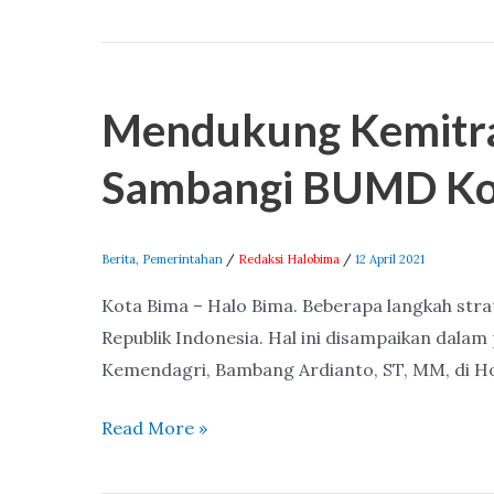
&
Diversifikasi
Mendukung
Pangan
Kemitraan
Mendukung Kemitra
Lokal.
Bisnis,
Kasubdit
Sambangi BUMD Ko
BUMD
Kemendagri
Sambangi
Berita
,
Pemerintahan
/
Redaksi Halobima
/
12 April 2021
BUMD
Kota Bima – Halo Bima. Beberapa langkah st
Kota
Republik Indonesia. Hal ini disampaikan d
Bima
Kemendagri, Bambang Ardianto, ST, MM, di Hot
Read More »