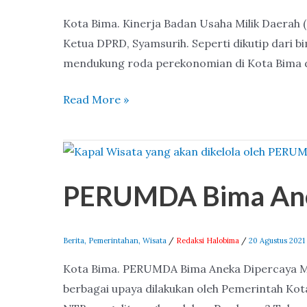
ini
Kota Bima. Kinerja Badan Usaha Milik Daerah 
Jawaban
Ketua DPRD, Syamsurih. Seperti dikutip dari
Direktur
mendukung roda perekonomian di Kota Bima d
Read More »
PERUMDA
Bima
PERUMDA Bima Anek
Aneka
Dipercaya
Mengelola
Berita
,
Pemerintahan
,
Wisata
/
Redaksi Halobima
/
20 Agustus 2021
Kapal
Kota Bima. PERUMDA Bima Aneka Dipercaya Me
Wisata
berbagai upaya dilakukan oleh Pemerintah Kot