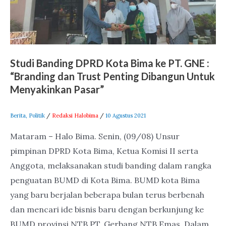
:
“Branding
dan
Trust
Studi Banding DPRD Kota Bima ke PT. GNE :
Penting
“Branding dan Trust Penting Dibangun Untuk
Dibangun
Menyakinkan Pasar”
Untuk
Menyakinkan
Berita
,
Politik
/
Redaksi Halobima
/
10 Agustus 2021
Pasar”
Mataram – Halo Bima. Senin, (09/08) Unsur
pimpinan DPRD Kota Bima, Ketua Komisi II serta
Anggota, melaksanakan studi banding dalam rangka
penguatan BUMD di Kota Bima. BUMD kota Bima
yang baru berjalan beberapa bulan terus berbenah
dan mencari ide bisnis baru dengan berkunjung ke
BUMD provinsi NTB PT. Gerbang NTB Emas. Dalam