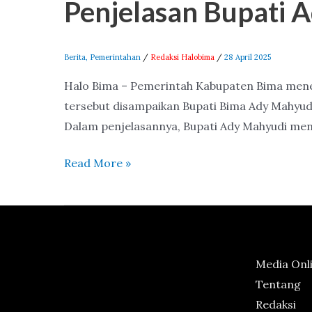
Penjelasan Bupati 
Kabupaten
Bima
2025–
Berita
,
Pemerintahan
/
Redaksi Halobima
/
28 April 2025
2029,
Halo Bima – Pemerintah Kabupaten Bima menet
Ini
tersebut disampaikan Bupati Bima Ady Mahyud
Penjelasan
Dalam penjelasannya, Bupati Ady Mahyudi men
Bupati
Ady
Read More »
Mahyudi
Media Onl
Tentang
Redaksi