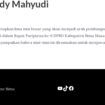
Ady Mahyudi
apkan lima misi besar yang akan menjadi arah pembangun
i dalam Rapat Paripurna ke-6 DPRD Kabupaten Bima Masa S
yampaikan bahwa misi-misi ini dirumuskan untuk menjawa
YouTube
TikTok
Facebook
ine Bima