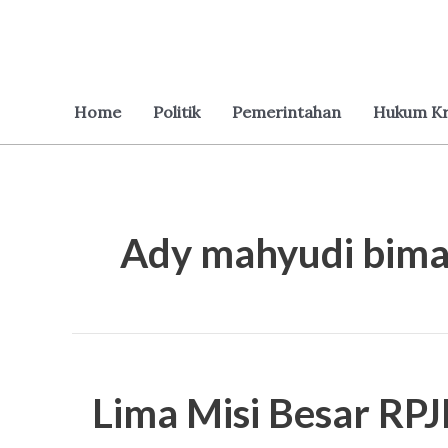
Lewati
ke
konten
Home
Politik
Pemerintahan
Hukum Kr
Ady mahyudi bim
Lima
Misi
Lima Misi Besar RP
Besar
RPJMD