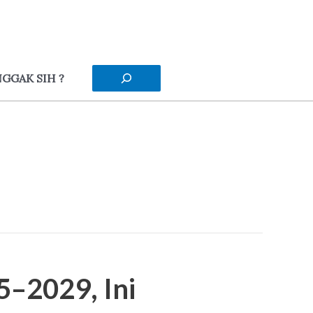
Cari
GGAK SIH ?
–2029, Ini