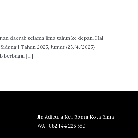
an daerah selama lima tahun ke depan. Hal
idang I Tahun 2025, Jumat (25/4/2025).
b berbagai […]
Jln Adipura Kel. Rontu Kota Bima
WA : 082 144 225 552